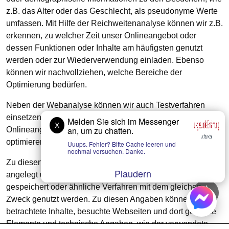
z.B. das Alter oder das Geschlecht, als pseudonyme Werte
umfassen. Mit Hilfe der Reichweitenanalyse können wir z.B.
erkennen, zu welcher Zeit unser Onlineangebot oder
dessen Funktionen oder Inhalte am häufigsten genutzt
werden oder zur Wiederverwendung einladen. Ebenso
können wir nachvollziehen, welche Bereiche der
Optimierung bedürfen.
Neben der Webanalyse können wir auch Testverfahren
einsetzen, um z.B. unterschiedliche Versionen unseres
Melden Sie sich im Messenger
X
an, um zu chatten.
Onlineangebotes oder seiner Bestandteile zu testen und
optimieren.
Uuups. Fehler? Bitte Cache leeren und
nochmal versuchen. Danke.
Zu diesen Zwecken können sogenannte Nutzerprofile
Plaudern
angelegt und in einer Datei (sogenannte „Cookie“)
gespeichert oder ähnliche Verfahren mit dem gleichen
Zweck genutzt werden. Zu diesen Angaben können z.B.
betrachtete Inhalte, besuchte Webseiten und dort genutzte
Elemente und technische Angaben, wie der verwendete