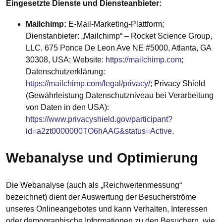
Eingesetzte Dienste und Diensteanbieter:
Mailchimp:
E-Mail-Marketing-Plattform;
Dienstanbieter: „Mailchimp“ – Rocket Science Group,
LLC, 675 Ponce De Leon Ave NE #5000, Atlanta, GA
30308, USA; Website:
https://mailchimp.com
;
Datenschutzerklärung:
https://mailchimp.com/legal/privacy/
; Privacy Shield
(Gewährleistung Datenschutzniveau bei Verarbeitung
von Daten in den USA):
https://www.privacyshield.gov/participant?
id=a2zt0000000TO6hAAG&status=Active
.
Webanalyse und Optimierung
Die Webanalyse (auch als „Reichweitenmessung“
bezeichnet) dient der Auswertung der Besucherströme
unseres Onlineangebotes und kann Verhalten, Interessen
oder demographische Informationen zu den Besuchern, wie