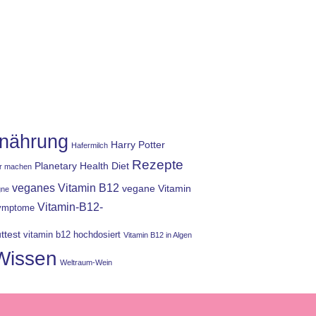
nährung
Harry Potter
Hafermilch
Rezepte
Planetary Health Diet
er machen
veganes Vitamin B12
vegane Vitamin
gne
Vitamin-B12-
Symptome
ttest
vitamin b12 hochdosiert
Vitamin B12 in Algen
Wissen
Weltraum-Wein