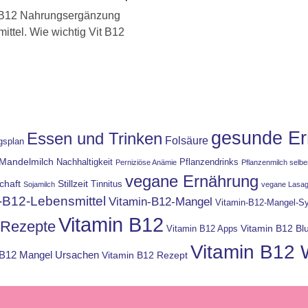
 B12 Nahrungsergänzung
ttel. Wie wichtig Vit B12
gesunde Er
Essen und Trinken
Folsäure
gsplan
Mandelmilch
Nachhaltigkeit
Pflanzendrinks
Perniziöse Anämie
Pflanzenmilch selb
vegane Ernährung
chaft
Stillzeit
Tinnitus
Sojamilch
vegane Lasa
-B12-Lebensmittel
Vitamin-B12-Mangel
Vitamin-B12-Mangel-
Vitamin B12
-Rezepte
Vitamin B12 Blu
Vitamin B12 Apps
Vitamin B12 
 B12 Mangel Ursachen
Vitamin B12 Rezept