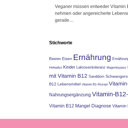
Veganer müssen entweder Vitamin
nehmen oder angereicherte Lebensmi
gerade…
Stichworte
Ernährung
Eisen
Beeren
Ernährun
Kinder
Laktoseintoleranz
Hefepilze
Magenbypass
mit Vitamin B12
Schwangers
Sanddorn
Vitamin
B12 Lebensmittel
Vitamin-B1-Rezept
Vitamin-B12
Nahrungsergänzung
Vitamin B12 Mangel Diagnose
Vitamin