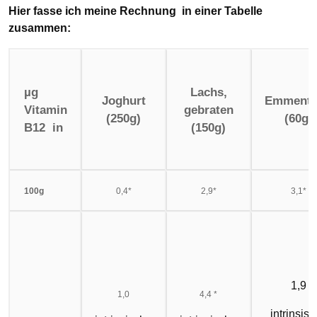
Hier fasse ich meine Rechnung in einer Tabelle
zusammen:
µg
Lachs,
Joghurt
Emmenta
Vitamin
gebraten
(250g)
(60g)
B12 in
(150g)
100g
0,4*
2,9*
3,1*
1,9
1,0
4,4 *
intrinsis