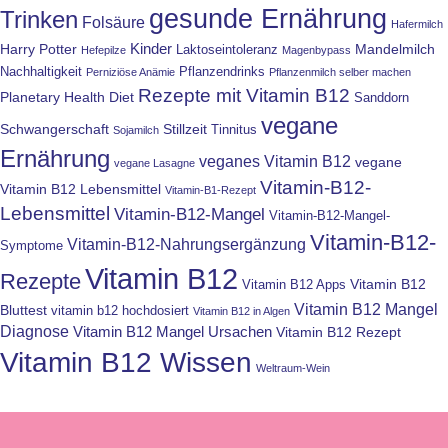
gesunde Ernährung
Trinken
Folsäure
Hafermilch
Kinder
Harry Potter
Mandelmilch
Laktoseintoleranz
Hefepilze
Magenbypass
Nachhaltigkeit
Pflanzendrinks
Perniziöse Anämie
Pflanzenmilch selber machen
Rezepte mit Vitamin B12
Planetary Health Diet
Sanddorn
vegane
Schwangerschaft
Stillzeit
Tinnitus
Sojamilch
Ernährung
veganes Vitamin B12
vegane
vegane Lasagne
Vitamin-B12-
Vitamin B12 Lebensmittel
Vitamin-B1-Rezept
Lebensmittel
Vitamin-B12-Mangel
Vitamin-B12-Mangel-
Vitamin-B12-
Vitamin-B12-Nahrungsergänzung
Symptome
Vitamin B12
Rezepte
Vitamin B12
Vitamin B12 Apps
Vitamin B12 Mangel
Bluttest
vitamin b12 hochdosiert
Vitamin B12 in Algen
Diagnose
Vitamin B12 Mangel Ursachen
Vitamin B12 Rezept
Vitamin B12 Wissen
Weltraum-Wein