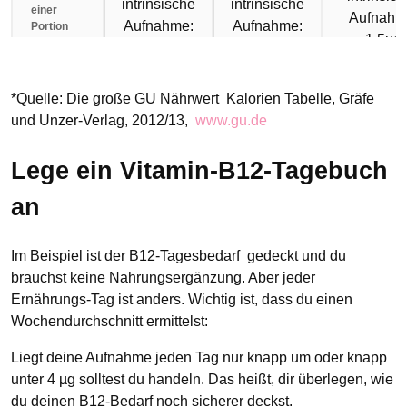
intrinsische
intrinsische
einer
Aufnahm
Aufnahme:
Aufnahme:
Portion
1,5µg
1,0µg
1,5 µg
*Quelle: Die große GU Nährwert Kalorien Tabelle, Gräfe
und Unzer-Verlag, 2012/13,
www.gu.de
Lege ein Vitamin-B12-Tagebuch
an
Im Beispiel ist der B12-Tagesbedarf gedeckt und du
brauchst keine Nahrungsergänzung. Aber jeder
Ernährungs-Tag ist anders. Wichtig ist, dass du einen
Wochendurchschnitt ermittelst:
Liegt deine Aufnahme jeden Tag nur knapp um oder knapp
unter 4 µg solltest du handeln. Das heißt, dir überlegen, wie
du deinen B12-Bedarf noch sicherer deckst.