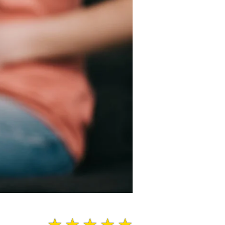
☆
☆
☆
☆
☆