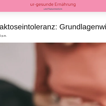
aktoseintoleranz: Grundlagenw
0 p.m.