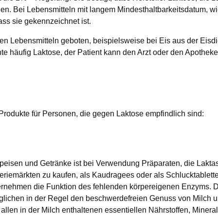
uchen. Bei Lebensmitteln mit langem Mindesthaltbarkeitsdatum,
ass sie gekennzeichnet ist.
ten Lebensmitteln geboten, beispielsweise bei Eis aus der Eisdi
 häufig Laktose, der Patient kann den Arzt oder den Apotheker
rodukte für Personen, die gegen Laktose empfindlich sind:
Speisen und Getränke ist bei Verwendung Präparaten, die Laktas
riemärkten zu kaufen, als Kaudragees oder als Schlucktablette
ernehmen die Funktion des fehlenden körpereigenen Enzyms. Di
lichen in der Regel den beschwerdefreien Genuss von Milch un
allen in der Milch enthaltenen essentiellen Nährstoffen, Minera