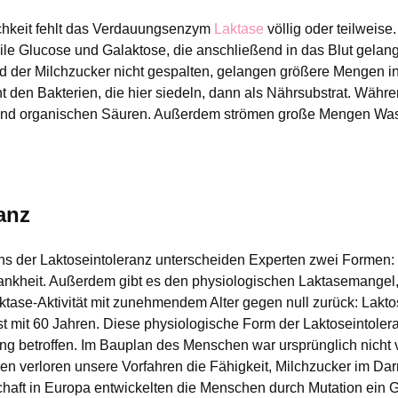
chkeit fehlt das Verdauungsenzym
Laktase
völlig oder teilweis
ile Glucose und Galaktose, die anschließend in das Blut gelan
 der Milchzucker nicht gespalten, gelangen größere Mengen in 
t den Bakterien, die hier siedeln, dann als Nährsubstrat. Währe
nd organischen Säuren. Außerdem strömen große Mengen Was
anz
ns der Laktoseintoleranz unterscheiden Experten zwei Formen:
rankheit. Außerdem gibt es den physiologischen Laktasemangel,
ktase-Aktivität mit zunehmendem Alter gegen null zurück: Lakto
st mit 60 Jahren. Diese physiologische Form der Laktoseintoleranz
ng betroffen. Im Bauplan des Menschen war ursprünglich nicht
len verloren unsere Vorfahren die Fähigkeit, Milchzucker im Da
schaft in Europa entwickelten die Menschen durch Mutation ein 