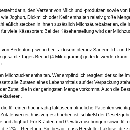
esteht darin, den Verzehr von Milch und -produkten sowie von L
ie Joghurt, Dickmilch oder Kefir enthalten relativ große Meng
chließlich stecken in ihnen zusätzlich Milchsäurebakterien, d
 für viele Käsesorten: Bei der Käseherstellung wird der Milch
ng von Bedeutung, wenn bei Lactoseintoleranz Sauermilch- und
der gesamte Tages-Bedarf (4 Mikrogramm) gedeckt werden kann
a.
 Milchzucker enthalten. Wer empfindlich reagiert, der sollte i
setz alle Zutaten eines Lebensmittels auf der Verpackung stehe
t der Zutat, die in der geringsten Menge vorkommt. Auch die B
eklarieren.
 die für einen hochgradig laktoseempfindliche Patienten wicht
in Zutatenverzeichnis vorgeschrieben ist, schließt der Gesetzge
e und Joghurt. Für Kräuter- und Gewürzmischungen sowie für m
lt die 2% – Regelung. Sie besagt, dass Hersteller Laktose, die