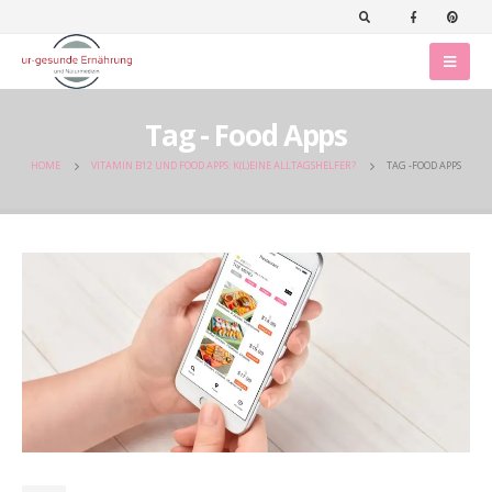
Tag - Food Apps
HOME
VITAMIN B12 UND FOOD APPS: K(L)EINE ALLTAGSHELFER?
TAG -
FOOD APPS