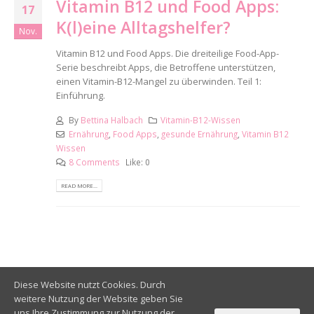
Vitamin B12 und Food Apps:
17
K(l)eine Alltagshelfer?
Nov.
Vitamin B12 und Food Apps. Die dreiteilige Food-App-
Serie beschreibt Apps, die Betroffene unterstützen,
einen Vitamin-B12-Mangel zu überwinden. Teil 1:
Einführung.
By
Bettina Halbach
Vitamin-B12-Wissen
Ernährung
,
Food Apps
,
gesunde Ernährung
,
Vitamin B12
Wissen
8 Comments
Like:
0
READ MORE...
Diese Website nutzt Cookies. Durch
weitere Nutzung der Website geben Sie
uns Ihre Zustimmung zur Nutzung der