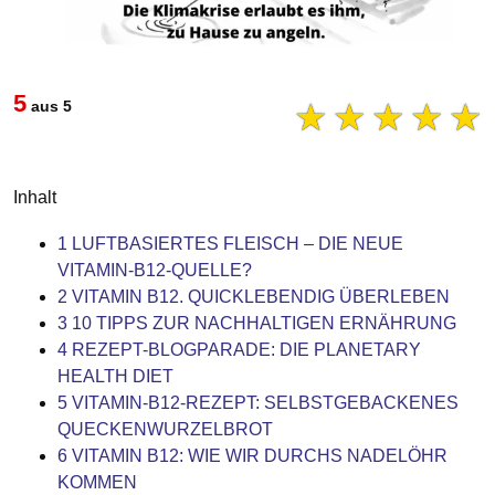
5
☆
☆
☆
☆
☆
aus 5
Inhalt
1
LUFTBASIERTES FLEISCH – DIE NEUE
VITAMIN-B12-QUELLE?
2
VITAMIN B12. QUICKLEBENDIG ÜBERLEBEN
3
10 TIPPS ZUR NACHHALTIGEN ERNÄHRUNG
4
REZEPT-BLOGPARADE: DIE PLANETARY
HEALTH DIET
5
VITAMIN-B12-REZEPT: SELBSTGEBACKENES
QUECKENWURZELBROT
6
VITAMIN B12: WIE WIR DURCHS NADELÖHR
KOMMEN