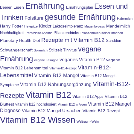
Ernährung
Essen und
Eisen
Beeren
Ernährungsplan
gesunde Ernährung
Trinken
Folsäure
Hafermilch
Kinder
Harry Potter
Mandelmilch
Laktoseintoleranz
Hefepilze
Magenbypass
Nachhaltigkeit
Pflanzendrinks
Perniziöse Anämie
Pflanzenmilch selber machen
Rezepte mit Vitamin B12
Planetary Health Diet
Sanddorn
vegane
Schwangerschaft
Stillzeit
Tinnitus
Sojamilch
Ernährung
veganes Vitamin B12
vegane
vegane Lasagne
Vitamin-B12-
Vitamin B12 Lebensmittel
Vitamin-B1-Rezept
Lebensmittel
Vitamin-B12-Mangel
Vitamin-B12-Mangel-
Vitamin-B12-
Vitamin-B12-Nahrungsergänzung
Symptome
Vitamin B12
Rezepte
Vitamin B12
Vitamin B12 Apps
Vitamin B12 Mangel
Bluttest
vitamin b12 hochdosiert
Vitamin B12 in Algen
Diagnose
Vitamin B12 Mangel Ursachen
Vitamin B12 Rezept
Vitamin B12 Wissen
Weltraum-Wein