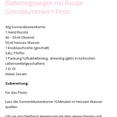
Blätterteigstangen mit Rucola-
Sonnnblumenkern-Pesto
30g Sonnenblumenkerne
1 Hand Rucola
40 – 50 ml Olivenöl
50 ml heisses Wasser
1 Knoblauchzehe (geschält)
Salz, Pfeffer
1 Packung Yufkablätterteig, dreieckig (gibt’s in türkischen
Lebensmittelgeschäften)
1 EL Öl
etwas Sesam
Zubereitung:
Für das Pesto:
Lass die Sonnenblumenkerne 10 Minuten in heissem Wasser
quellen.
Gib sie anschließend gemeinsam mit dem gewaschenen und