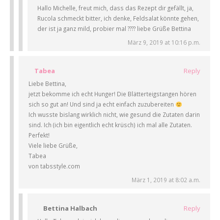
Hallo Michelle, freut mich, dass das Rezept dir gefällt, ja,
Rucola schmeckt bitter, ich denke, Feldsalat könnte gehen,
der ist ja ganz mild, probier mal ???? liebe Grüße Bettina
März 9, 2019 at 10:16 p.m.
Tabea
Reply
Liebe Bettina,
jetzt bekomme ich echt Hunger! Die Blätterteigstangen hören
sich so gut an! Und sind ja echt einfach zuzubereiten
Ich wusste bislang wirklich nicht, wie gesund die Zutaten darin
sind. Ich (ich bin eigentlich echt krüsch) ich mal alle Zutaten.
Perfekt!
Viele liebe Grüße,
Tabea
von tabsstyle.com
März 1, 2019 at 8:02 a.m.
Bettina Halbach
Reply