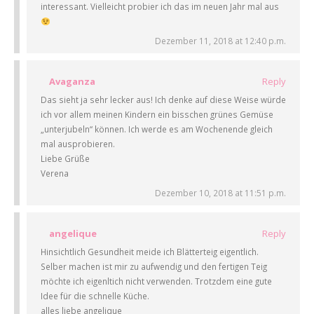
interessant. Vielleicht probier ich das im neuen Jahr mal aus
Dezember 11, 2018 at 12:40 p.m.
Avaganza
Reply
Das sieht ja sehr lecker aus! Ich denke auf diese Weise würde
ich vor allem meinen Kindern ein bisschen grünes Gemüse
„unterjubeln“ können. Ich werde es am Wochenende gleich
mal ausprobieren.
Liebe Grüße
Verena
Dezember 10, 2018 at 11:51 p.m.
angelique
Reply
Hinsichtlich Gesundheit meide ich Blätterteig eigentlich.
Selber machen ist mir zu aufwendig und den fertigen Teig
möchte ich eigenltich nicht verwenden. Trotzdem eine gute
Idee für die schnelle Küche.
alles liebe angelique