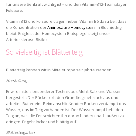
für unsere Sehkraft wichtig ist – und den Vitamin-B12-Teamplayer
Folsäure.
Vitamin B12 und Folsäure tragen neben Vitamin B6 dazu bei, dass
die Konzentration der
Aminosäure Homocystein
im Blut niedrig
bleibt. Entgleist der Homocystein-Blutspiegel steigt unser
Arteriosklerose-Risiko.
So vielseitig ist Blätterteig
Blätterteig kennen wir in Mitteleuropa seit Jahrtausenden.
Herstellung
Er wird mittels besonderer Technik aus Mehl, Salz und Wasser
hergestellt: Der Bäcker rollt den Grundteig mehrfach aus und
arbeitet Butter ein. Beim anschließenden Backen verdampft das
Wasser, das im Teig vorhanden ist. Der Wasserdampf hebt den
Teig an, weil die Fettschichten ihn daran hindern, nach außen zu
dringen. Er geht locker und blättrig auf.
Blätterteigarten