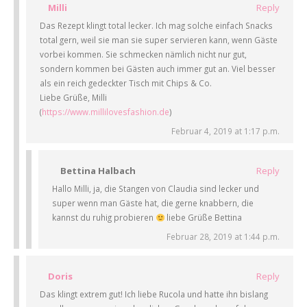
Milli
Reply
Das Rezept klingt total lecker. Ich mag solche einfach Snacks
total gern, weil sie man sie super servieren kann, wenn Gäste
vorbei kommen. Sie schmecken nämlich nicht nur gut,
sondern kommen bei Gästen auch immer gut an. Viel besser
als ein reich gedeckter Tisch mit Chips & Co.
Liebe Grüße, Milli
(
https://www.millilovesfashion.de
)
Februar 4, 2019 at 1:17 p.m.
Bettina Halbach
Reply
Hallo Milli, ja, die Stangen von Claudia sind lecker und
super wenn man Gäste hat, die gerne knabbern, die
kannst du ruhig probieren
liebe Grüße Bettina
Februar 28, 2019 at 1:44 p.m.
Doris
Reply
Das klingt extrem gut! Ich liebe Rucola und hatte ihn bislang