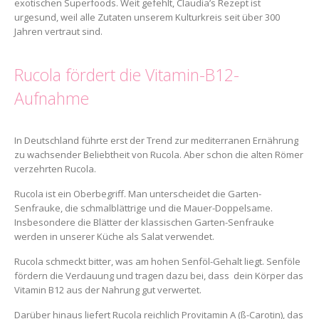
exotischen Superfoods. Weit gefehlt, Claudia’s Rezept ist
urgesund, weil alle Zutaten unserem Kulturkreis seit über 300
Jahren vertraut sind.
Rucola fördert die Vitamin-B12-
Aufnahme
In Deutschland führte erst der Trend zur mediterranen Ernährung
zu wachsender Beliebtheit von Rucola. Aber schon die alten Römer
verzehrten Rucola.
Rucola ist ein Oberbegriff. Man unterscheidet die Garten-
Senfrauke, die schmalblättrige und die Mauer-Doppelsame.
Insbesondere die Blätter der klassischen Garten-Senfrauke
werden in unserer Küche als Salat verwendet.
Rucola schmeckt bitter, was am hohen Senföl-Gehalt liegt. Senföle
fördern die Verdauung und tragen dazu bei, dass dein Körper das
Vitamin B12 aus der Nahrung gut verwertet.
Darüber hinaus liefert Rucola reichlich Provitamin A (ß-Carotin), das