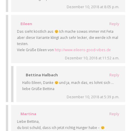
Dezember 10, 2018 at 8:05 p.m.
Eileen
Reply
Das sieht köstlich aus
Ich mache sowas immer mit Feta
aber diese Variante klingt auch sehr lecker, die werde ich mal
testen.
Viele Grüße Eileen von
http://www.eileens-good-vibes.de
Dezember 10, 2018 at 11:52 a.m.
Bettina Halbach
Reply
Hallo Eileen, Danke
und ja, mach das, es lohnt sich …
liebe Grüße Bettina
Dezember 10, 2018 at 5:39 p.m.
Martina
Reply
Liebe Bettina,
du bist schuld, dass ich jetzt richtig Hunger habe –