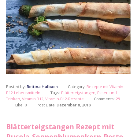
Posted by:
Bettina Halbach
Category:
Rezepte mit Vitamin-
B12-Lebensmitteln
Tags:
Blätterteigstangen
,
Essen und
Trinken
,
Vitamin B12
,
Vitamin-B12-Rezepte
Comments:
29
Like:
0
Post Date:
Dezember 8, 2018
Blätterteigstangen Rezept mit
Rucola-Sonnenblumenkern-Pesto