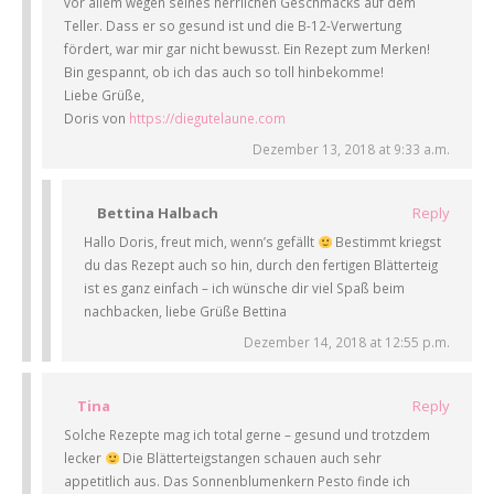
vor allem wegen seines herrlichen Geschmacks auf dem
Teller. Dass er so gesund ist und die B-12-Verwertung
fördert, war mir gar nicht bewusst. Ein Rezept zum Merken!
Bin gespannt, ob ich das auch so toll hinbekomme!
Liebe Grüße,
Doris von
https://diegutelaune.com
Dezember 13, 2018 at 9:33 a.m.
Bettina Halbach
Reply
Hallo Doris, freut mich, wenn’s gefällt
Bestimmt kriegst
du das Rezept auch so hin, durch den fertigen Blätterteig
ist es ganz einfach – ich wünsche dir viel Spaß beim
nachbacken, liebe Grüße Bettina
Dezember 14, 2018 at 12:55 p.m.
Tina
Reply
Solche Rezepte mag ich total gerne – gesund und trotzdem
lecker
Die Blätterteigstangen schauen auch sehr
appetitlich aus. Das Sonnenblumenkern Pesto finde ich