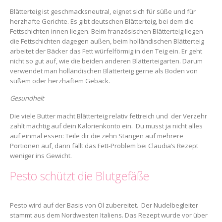
Blätterteig ist geschmacksneutral, eignet sich für süße und für
herzhafte Gerichte. Es gibt deutschen Blätterteig, bei dem die
Fettschichten innen liegen. Beim französischen Blätterteig liegen
die Fettschichten dagegen außen, beim holländischen Blätterteig
arbeitet der Bäcker das Fett würfelförmig in den Teig ein. Er geht
nicht so gut auf, wie die beiden anderen Blätterteigarten. Darum
verwendet man holländischen Blätterteig gerne als Boden von
süßem oder herzhaftem Gebäck.
Gesundheit
Die viele Butter macht Blätterteig relativ fettreich und der Verzehr
zahlt mächtig auf dein Kalorienkonto ein. Du musst ja nicht alles
auf einmal essen: Teile dir die zehn Stangen auf mehrere
Portionen auf, dann fällt das Fett-Problem bei Claudia’s Rezept
weniger ins Gewicht.
Pesto schützt die Blutgefäße
Pesto wird auf der Basis von Öl zubereitet. Der Nudelbegleiter
stammt aus dem Nordwesten Italiens. Das Rezept wurde vor über