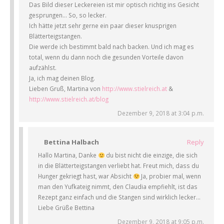
Das Bild dieser Leckereien ist mir optisch richtig ins Gesicht
gesprungen… So, so lecker.
Ich hätte jetzt sehr gerne ein paar dieser knusprigen
Blätterteigstangen.
Die werde ich bestimmt bald nach backen. Und ich mag es
total, wenn du dann noch die gesunden Vorteile davon
aufzählst.
Ja, ich mag deinen Blog.
Lieben Gruß, Martina von
http://www.stielreich.at
&
http://www.stielreich.at/blog
Dezember 9, 2018 at 3:04 p.m.
Bettina Halbach
Reply
Hallo Martina, Danke
du bist nicht die einzige, die sich
in die Blätterteigstangen verliebt hat. Freut mich, dass du
Hunger gekriegt hast, war Absicht
Ja, probier mal, wenn
man den Yufkateig nimmt, den Claudia empfiehlt, ist das
Rezept ganz einfach und die Stangen sind wirklich lecker…
Liebe Grüße Bettina
Dezember 9, 2018 at 9:05 p.m.