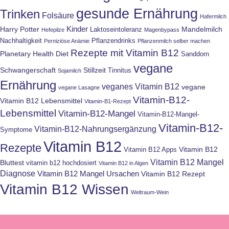
gesunde Ernährung
Trinken
Folsäure
Hafermilch
Kinder
Harry Potter
Mandelmilch
Laktoseintoleranz
Hefepilze
Magenbypass
Nachhaltigkeit
Pflanzendrinks
Perniziöse Anämie
Pflanzenmilch selber machen
Rezepte mit Vitamin B12
Planetary Health Diet
Sanddorn
vegane
Schwangerschaft
Stillzeit
Tinnitus
Sojamilch
Ernährung
veganes Vitamin B12
vegane
vegane Lasagne
Vitamin-B12-
Vitamin B12 Lebensmittel
Vitamin-B1-Rezept
Lebensmittel
Vitamin-B12-Mangel
Vitamin-B12-Mangel-
Vitamin-B12-
Vitamin-B12-Nahrungsergänzung
Symptome
Vitamin B12
Rezepte
Vitamin B12
Vitamin B12 Apps
Vitamin B12 Mangel
Bluttest
vitamin b12 hochdosiert
Vitamin B12 in Algen
Diagnose
Vitamin B12 Mangel Ursachen
Vitamin B12 Rezept
Vitamin B12 Wissen
Weltraum-Wein