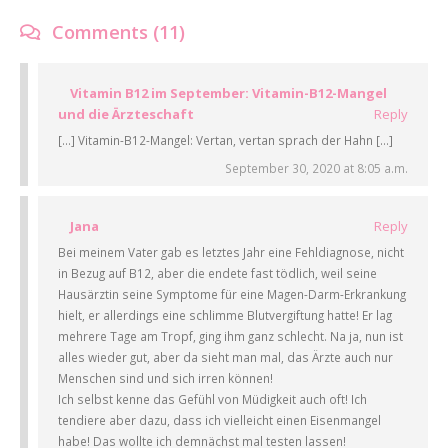
Comments (11)
Vitamin B12 im September: Vitamin-B12-Mangel
und die Ärzteschaft
Reply
[…] Vitamin-B12-Mangel: Vertan, vertan sprach der Hahn […]
September 30, 2020 at 8:05 a.m.
Jana
Reply
Bei meinem Vater gab es letztes Jahr eine Fehldiagnose, nicht
in Bezug auf B12, aber die endete fast tödlich, weil seine
Hausärztin seine Symptome für eine Magen-Darm-Erkrankung
hielt, er allerdings eine schlimme Blutvergiftung hatte! Er lag
mehrere Tage am Tropf, ging ihm ganz schlecht. Na ja, nun ist
alles wieder gut, aber da sieht man mal, das Ärzte auch nur
Menschen sind und sich irren können!
Ich selbst kenne das Gefühl von Müdigkeit auch oft! Ich
tendiere aber dazu, dass ich vielleicht einen Eisenmangel
habe! Das wollte ich demnächst mal testen lassen!