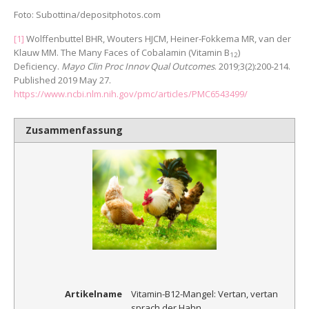
Foto: Subottina/depositphotos.com
[1]
Wolffenbuttel BHR, Wouters HJCM, Heiner-Fokkema MR, van der
Klauw MM. The Many Faces of Cobalamin (Vitamin B
)
12
Deficiency.
Mayo Clin Proc Innov Qual Outcomes
. 2019;3(2):200-214.
Published 2019 May 27.
https://www.ncbi.nlm.nih.gov/pmc/articles/PMC6543499/
Zusammenfassung
Artikelname
Vitamin-B12-Mangel: Vertan, vertan
sprach der Hahn