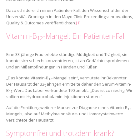
Dazu schildere ich einen Patienten-Fall, den Wissenschaftler der
Universität Groningen in den Mayo Clinic Proceedings: Innovations,
Quality & Outcomes veröffentlichten.
[1]
Vitamin-B
-Mangel: Ein Patienten-Fall
12
Eine 33-jährige Frau erlebte ständige Müdigkeit und Trägheit, sie
konnte sich schlecht konzentrieren, litt an Gedächtnisproblemen
und an Mißempfindungen in Händen und Füßen.
„Das könnte Vitamin-B
-Mangel sein“, vermutete ihr Bekannter.
12
Der Hausarzt der 33-jährigen ermittelte daher den Serum-Vitamin-
B
-Wert. Das Labor verkündete 190 pmol/L: „Das ist zu niedrig. Wir
12
sollten mit Hydroxocobalamin-Injektionen starten.“
Auf die Ermittlung weiterer Marker zur Diagnose eines Vitamin-B
-
12
Mangels, also auf Methylmalonsäure- und Homocysteinwerte
verzichtete der Hausarzt.
Symptomfrei und trotzdem krank?