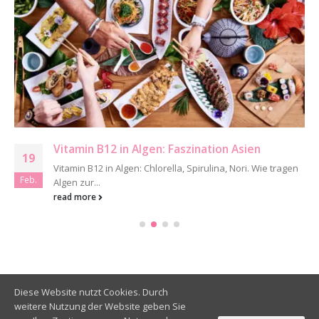
Vitamin B12: Wieso wir auf Fleisch verzichten
24
können
Sep.
Vitamin B12 ist nicht nur in Fleisch sondern zur Vitamin-
B12-Versorgung können...
read more
Diese Website nutzt Cookies. Durch
weitere Nutzung der Website geben Sie