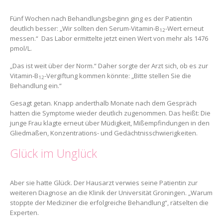
Fünf Wochen nach Behandlungsbeginn ging es der Patientin
deutlich besser: „Wir sollten den Serum-Vitamin-B
-Wert erneut
12
messen.“ Das Labor ermittelte jetzt einen Wert von mehr als 1476
pmol/L.
„Das ist weit über der Norm.“ Daher sorgte der Arzt sich, ob es zur
Vitamin-B
-Vergiftung kommen könnte: „Bitte stellen Sie die
12
Behandlung ein.“
Gesagt getan. Knapp anderthalb Monate nach dem Gespräch
hatten die Symptome wieder deutlich zugenommen. Das heißt: Die
junge Frau klagte erneut über Müdigkeit, Mißempfindungen in den
Gliedmaßen, Konzentrations- und Gedächtnisschwierigkeiten.
Glück im Unglück
Aber sie hatte Glück. Der Hausarzt verwies seine Patientin zur
weiteren Diagnose an die Klinik der Universität Groningen. „Warum
stoppte der Mediziner die erfolgreiche Behandlung“, rätselten die
Experten.