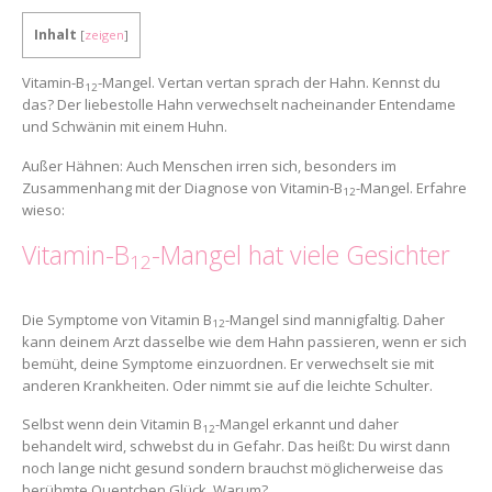
Inhalt
[
zeigen
]
Vitamin-B
-Mangel. Vertan vertan sprach der Hahn. Kennst du
12
das? Der liebestolle Hahn verwechselt nacheinander Entendame
und Schwänin mit einem Huhn.
Außer Hähnen: Auch Menschen irren sich, besonders im
Zusammenhang mit der Diagnose von Vitamin-B
-Mangel. Erfahre
12
wieso:
Vitamin-B
-Mangel hat viele Gesichter
12
Die Symptome von Vitamin B
-Mangel sind mannigfaltig. Daher
12
kann deinem Arzt dasselbe wie dem Hahn passieren, wenn er sich
bemüht, deine Symptome einzuordnen. Er verwechselt sie mit
anderen Krankheiten. Oder nimmt sie auf die leichte Schulter.
Selbst wenn dein Vitamin B
-Mangel erkannt und daher
12
behandelt wird, schwebst du in Gefahr. Das heißt: Du wirst dann
noch lange nicht gesund sondern brauchst möglicherweise das
berühmte Quentchen Glück. Warum?