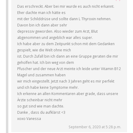
Das erschreckt. Aber bei mir wurde es auch nicht erkannt.
Eher dachte man ich hätte es
mit der Schilddrüse und sollte dann L Thyroxin nehmen.
Davon bin ich dann aber sehr
depressiv geworden. Also wieder zum Arzt, Blut
abgenommen und angeblich war alles super.
Ich habe aber zu dem Zeitpunkt schon mit dem Gedanken
gespielt, wie die Welt ohne mich
ist. Durch Zufall bin ich dann an eine Gruppe geraten die mir
geholfen hat. Ich bin weg von dem
Pfuscher und der neue Arzt meinte ich leide unter Vitamin B12
Magel und zusammen haben
wir mich eingestellt. Jetzt nach 3 Jahren geht es mir perfekt
und ich habe keine Symptome mehr.
Ich erkenne an allen Kommentaren aber grade, dass unsere
Ärzte scheinbar nicht mehr
so gut sind wie man dachte.
Danke , dass du aufklärst <3
xoxo Vanessa
September 6, 2020 at 5:28 p.m.