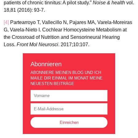
patients of chronic tinnitus: A pilot study.”
Noise & health
vol.
18,81 (2016): 93-7.
[4]
Partearroyo T, Vallecillo N, Pajares MA, Varela-Moreiras
G, Varela-Nieto I. Cochlear Homocysteine Metabolism at
the Crossroad of Nutrition and Sensorineural Hearing
Loss.
Front Mol Neurosci
. 2017;10:107.
Abonnieren
ABONNIERE MEINEN BLOG UND ICH
MAILE DIR EINMAL IM MONAT MEINE
NEUESTEN BEITRÄGE