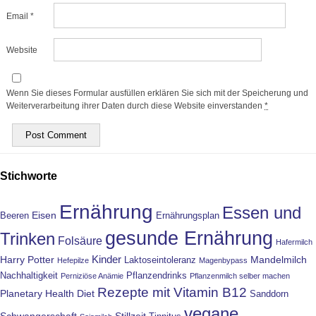
Email
*
Website
Wenn Sie dieses Formular ausfüllen erklären Sie sich mit der Speicherung und
Weiterverarbeitung ihrer Daten durch diese Website einverstanden
*
Stichworte
Ernährung
Essen und
Eisen
Beeren
Ernährungsplan
gesunde Ernährung
Trinken
Folsäure
Hafermilch
Kinder
Harry Potter
Mandelmilch
Laktoseintoleranz
Hefepilze
Magenbypass
Nachhaltigkeit
Pflanzendrinks
Perniziöse Anämie
Pflanzenmilch selber machen
Rezepte mit Vitamin B12
Planetary Health Diet
Sanddorn
vegane