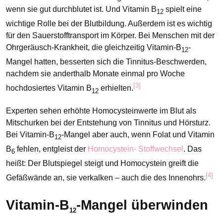
wenn sie gut durchblutet ist. Und Vitamin B
spielt eine
12
wichtige Rolle bei der Blutbildung. Außerdem ist es wichtig
für den Sauerstofftransport im Körper. Bei Menschen mit der
Ohrgeräusch-Krankheit, die gleichzeitig Vitamin-B
-
12
Mangel hatten, besserten sich die Tinnitus-Beschwerden,
nachdem sie anderthalb Monate einmal pro Woche
[3]
hochdosiertes Vitamin B
erhielten.
12
Experten sehen erhöhte Homocysteinwerte im Blut als
Mitschurken bei der Entstehung von Tinnitus und Hörsturz.
Bei Vitamin-B
-Mangel aber auch, wenn Folat und Vitamin
12
B
fehlen, entgleist der
Homocystein- Stoffwechsel
. Das
6
heißt: Der Blutspiegel steigt und Homocystein greift die
[4]
Gefäßwände an, sie verkalken – auch die des Innenohrs.
Vitamin-B
-Mangel überwinden
12