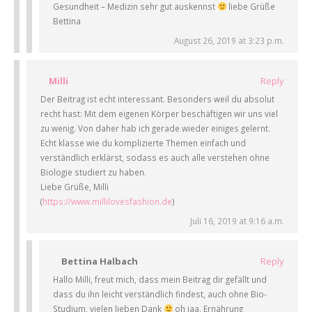
Gesundheit – Medizin sehr gut auskennst
liebe Grüße
Bettina
August 26, 2019 at 3:23 p.m.
Milli
Reply
Der Beitrag ist echt interessant. Besonders weil du absolut
recht hast: Mit dem eigenen Körper beschäftigen wir uns viel
zu wenig. Von daher hab ich gerade wieder einiges gelernt.
Echt klasse wie du komplizierte Themen einfach und
verständlich erklärst, sodass es auch alle verstehen ohne
Biologie studiert zu haben.
Liebe Grüße, Milli
(
https://www.millilovesfashion.de
)
Juli 16, 2019 at 9:16 a.m.
Bettina Halbach
Reply
Hallo Milli, freut mich, dass mein Beitrag dir gefällt und
dass du ihn leicht verständlich findest, auch ohne Bio-
Studium, vielen lieben Dank
oh jaa, Ernährung