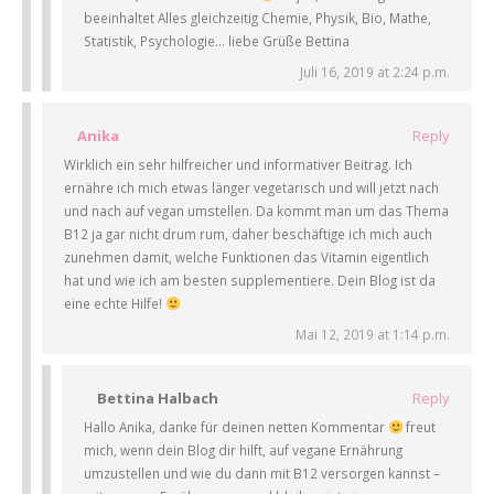
beeinhaltet Alles gleichzeitig Chemie, Physik, Bio, Mathe,
Statistik, Psychologie… liebe Grüße Bettina
Juli 16, 2019 at 2:24 p.m.
Anika
Reply
Wirklich ein sehr hilfreicher und informativer Beitrag. Ich
ernähre ich mich etwas länger vegetarisch und will jetzt nach
und nach auf vegan umstellen. Da kommt man um das Thema
B12 ja gar nicht drum rum, daher beschäftige ich mich auch
zunehmen damit, welche Funktionen das Vitamin eigentlich
hat und wie ich am besten supplementiere. Dein Blog ist da
eine echte Hilfe!
Mai 12, 2019 at 1:14 p.m.
Bettina Halbach
Reply
Hallo Anika, danke für deinen netten Kommentar
freut
mich, wenn dein Blog dir hilft, auf vegane Ernährung
umzustellen und wie du dann mit B12 versorgen kannst –