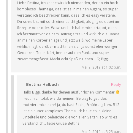
Liebe Bettina, ich kenne wirklich niemanden, der so ein hoch
komplexes Thema (ja, das ist es in meinen Augen), so super
verständlich beschreiben kann, dass ich es easy verstehe.
Du schreibst mit solch einer Leichtigkeit, als ging es dabei um
Rezepte oder oder. Wow! und: ich habe mich ertappt, dass
ich fasziniert vor deinem Beitrag sitze und wirklich die Hände
an meinen Körper anlege und jetzt weiß, wo meine Leber
wirklich liegt. darüber macht man sich ja sonst eher weniger
Gedanken. Toll erklärt, immer auf den Punkt und super
zusammengefasst. Macht echt Spaß zu lesen. LG; Biggi
Mai 9, 2019 at 1:02 p.m.
Bettina Halbach
Reply
Hallo Biggi, danke für deinen ausführlichen Kommentar
freut mich total, wie du meinem Beitrag folgst, das
motiviert mich sehr! ja, du hast Recht, Ernährung bzw. B12
ist ein super komplexes Thema, ich baue es in kleine
Einzelteile und beleuchte die von allen Seiten, so wird es
verständlich… liebe Grüße Bettina
Mai 9, 2019 at 3:25 p.m.