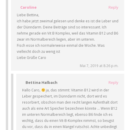
Caroline
Reply
Liebe Bettina,
ich habe jetzt zweimal gelesen und denke es ist die Leber und
der Dünndarm. Deine Beiträge sind so interessant. Ich
nehme gerade ein Vit B Komplex, weil das Vitamin B12 und B6
zwar im Normalbereich liegen, aber im unteren.
Fisch esse ich normalerweise einmal die Woche. Was
vielleicht doch zu wenig ist
Liebe Grüße Caro
Mai 7, 2019 at 8:26 p.m.
Bettina Halbach
Reply
Hallo Caro,
ja, das stimmt: Vitamin B12 wird in der
Leber gespeichert, im Dünndarm nicht, dort wird es
resorbiert, obschon man den recht langen Aufenthalt dort
auch als eine Art Speicher bezeichnen könnte … Wenn B12
im unteren Normalbereich liegt, ebenso B6 finde ich es
wichtig, dass du einen Vit-B-Komplex nimmst, so beugst
du vor, dass du in einen Mangel rutschst. Achte unbedingt