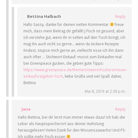
Bettina Halbach
Reply
Hallo Sassy, danke für deinen netten Kommentar
freue
mich, dass mein Beitrag dir gefällt! J Fisch ist gesund, aber
ich verstehe gut, wenn ihr in selten auf den Tisch bringt, ich
mag ihn auch nicht so gerne… wenn du leckere Rezepte
findest, stupse mich gerne an, vielleicht esse ich ihn dann
auch öfter…. Stichwort Einkauf: musst zum Einkaufen mal
bei Greenpeace gucken, die geben gute Tipps:
https://www.greenpeace.de/themen/meere/fischerei/neuer-
einkaufsratgeber-fisch
, liebe Grüße und viel Spaß dabei,
Bettina
Mai 8, 2019 at 2:38 p.m.
Jana
Reply
Hallo Bettina, bei dir lernt man immer etwas dazu! Ich hab die
Leber als Hauptspeicherort aus deiner Auflistung
herausgelesen! Vielen Dank für den Wissenszuwachs! Und PS:
Ich sollte mehr Fisch essen