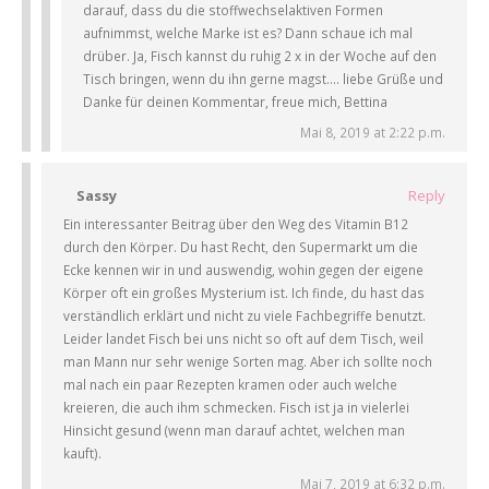
darauf, dass du die stoffwechselaktiven Formen
aufnimmst, welche Marke ist es? Dann schaue ich mal
drüber. Ja, Fisch kannst du ruhig 2 x in der Woche auf den
Tisch bringen, wenn du ihn gerne magst…. liebe Grüße und
Danke für deinen Kommentar, freue mich, Bettina
Mai 8, 2019 at 2:22 p.m.
Sassy
Reply
Ein interessanter Beitrag über den Weg des Vitamin B12
durch den Körper. Du hast Recht, den Supermarkt um die
Ecke kennen wir in und auswendig, wohin gegen der eigene
Körper oft ein großes Mysterium ist. Ich finde, du hast das
verständlich erklärt und nicht zu viele Fachbegriffe benutzt.
Leider landet Fisch bei uns nicht so oft auf dem Tisch, weil
man Mann nur sehr wenige Sorten mag. Aber ich sollte noch
mal nach ein paar Rezepten kramen oder auch welche
kreieren, die auch ihm schmecken. Fisch ist ja in vielerlei
Hinsicht gesund (wenn man darauf achtet, welchen man
kauft).
Mai 7, 2019 at 6:32 p.m.