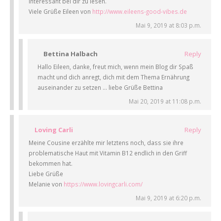
interessant bei dir zu lesen.
Viele Grüße Eileen von
http://www.eileens-good-vibes.de
Mai 9, 2019 at 8:03 p.m.
Bettina Halbach
Reply
Hallo Eileen, danke, freut mich, wenn mein Blog dir Spaß
macht und dich anregt, dich mit dem Thema Ernährung
auseinander zu setzen … liebe Grüße Bettina
Mai 20, 2019 at 11:08 p.m.
Loving Carli
Reply
Meine Cousine erzählte mir letztens noch, dass sie ihre
problematische Haut mit Vitamin B12 endlich in den Griff
bekommen hat.
Liebe Grüße
Melanie von
https://www.lovingcarli.com/
Mai 9, 2019 at 6:20 p.m.