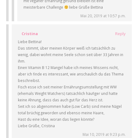
mit veganer Ernährung gesund bleiben ist eine
meisterbare Challenge
liebe Grüße Bettina
Mai 20, 2019 at 10:57 p.m.
Cristina
Reply
Liebe Bettina!
Das stimmt, über meinen Körper weiß ich tatsächlich zu
wenig, dabei wohnt meine Seele schon seit über 33 Jahren in
ihm.
Einen Vitamin B 12 Mangel habe ich meines Wissens nicht,
aber ich finde es interessant, wie anschaulich du das Thema
beschreibst.
Fisch esse ich seit meiner Ernährungsumstellung mit WW
(ehemals Weight Watchers) tatsächlich häufiger und hatte
keine Ahnung, dass das auch gut für das Herz ist.
Seit ich so abgenommen habe (Low Carb) sind meine Nägel
total brüchig geworden und ebenso meine Haare,
Hast du eine Idee, woran das liegen könnte?
Liebe Grüße, Cristina
Mai 10, 2019 at 9:23 p.m.