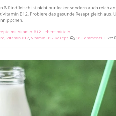
n & Rindfleisch ist nicht nur lecker sondern auch reich
t Vitamin B12. Probiere das gesunde Rezept gleich aus
chnippchen.
epte mit Vitamin-B12-Lebensmitteln
ure
,
Vitamin B12
,
Vitamin B12 Rezept
16 Comments
Like: