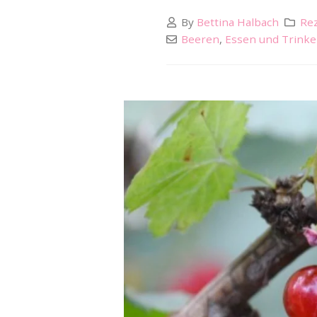
By
Bettina Halbach
Rez
Beeren
,
Essen und Trink