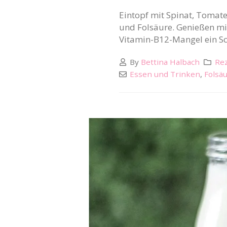
Eintopf mit Spinat, Tomate
und Folsäure. Genießen mi
Vitamin-B12-Mangel ein S
By
Bettina Halbach
Rez
Essen und Trinken
,
Folsä