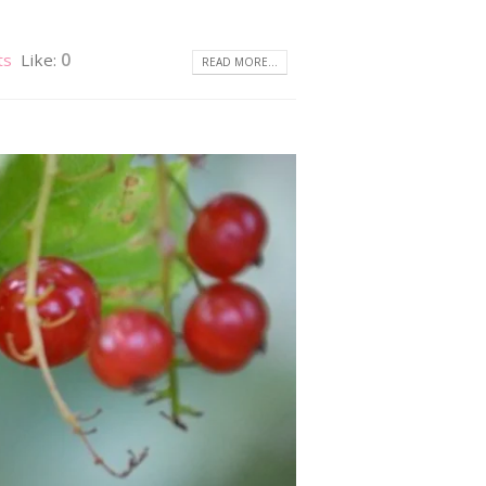
ts
Like:
0
READ MORE...