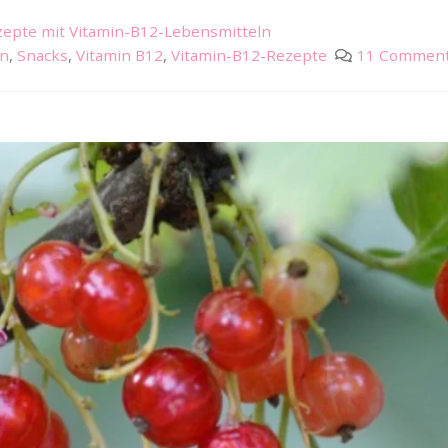
epte mit Vitamin-B12-Lebensmitteln
en
,
Snacks
,
Vitamin B12
,
Vitamin-B12-Rezepte
11 Commen