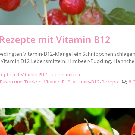
Rezepte mit Vitamin B12
edingten Vitamin-B12-Mangel ein Schnippchen schlagen?
t Vitamin B12 Lebensmitteln: Himbeer-Pudding, Hähnche
epte mit Vitamin-B12-Lebensmitteln
Essen und Trinken
,
Vitamin B12
,
Vitamin-B12-Rezepte
8 