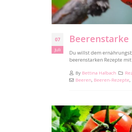
Beerenstarke 
07
Juli
Du willst dem ernährungsb
beerenstarken Rezepte mi
By
Bettina Halbach
Rez
Beeren
,
Beeren-Rezepte
,