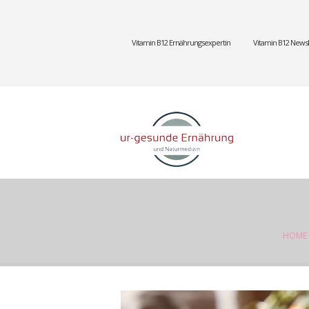
Vitamin B12 Ernährungsexpertin
Vitamin B12 Newsl
HOME