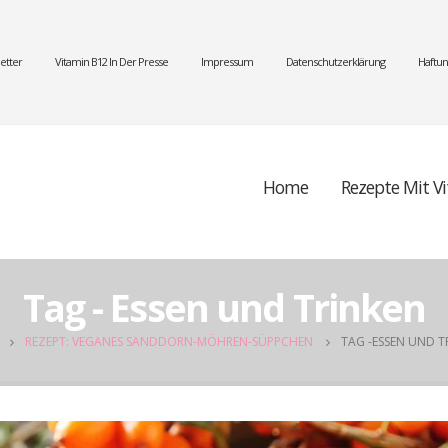
etter
Vitamin B12 In Der Presse
Impressum
Datenschutzerklärung
Haftun
Home
Rezepte Mit V
Tag - Essen und Trinken
REZEPT: VEGANES SANDDORN-MÖHREN-SÜPPCHEN
TAG -
ESSEN UND T