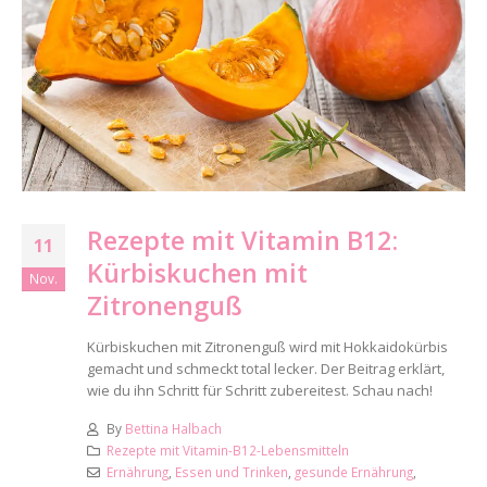
Rezepte mit Vitamin B12:
11
Kürbiskuchen mit
Nov.
Zitronenguß
Kürbiskuchen mit Zitronenguß wird mit Hokkaidokürbis
gemacht und schmeckt total lecker. Der Beitrag erklärt,
wie du ihn Schritt für Schritt zubereitest. Schau nach!
By
Bettina Halbach
Rezepte mit Vitamin-B12-Lebensmitteln
Ernährung
,
Essen und Trinken
,
gesunde Ernährung
,