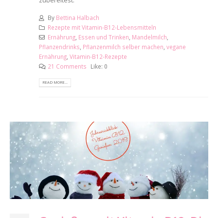
zubereitest.
By
Bettina Halbach
Rezepte mit Vitamin-B12-Lebensmitteln
Ernährung
,
Essen und Trinken
,
Mandelmilch
,
Pflanzendrinks
,
Pflanzenmilch selber machen
,
vegane
Ernährung
,
Vitamin-B12-Rezepte
21 Comments
Like:
0
READ MORE...