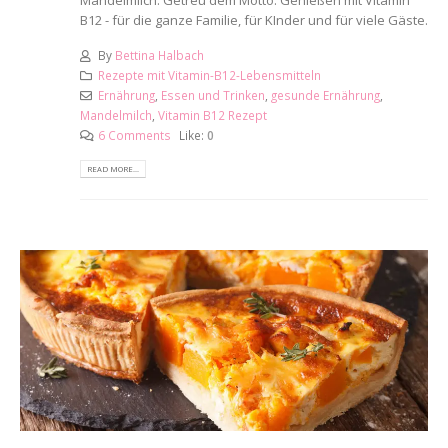
Mandelmilch. Getreu dem Motto: Genießen mit Vitamin
B12 - für die ganze Familie, für KInder und für viele Gäste.
By
Bettina Halbach
Rezepte mit Vitamin-B12-Lebensmitteln
Ernährung
,
Essen und Trinken
,
gesunde Ernährung
,
Mandelmilch
,
Vitamin B12 Rezept
6 Comments
Like:
0
READ MORE...