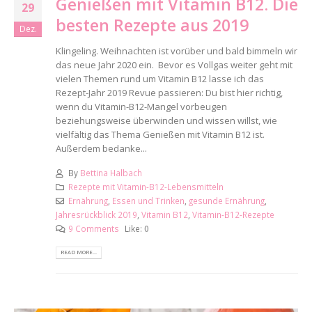
Genießen mit Vitamin B12. Die
29
besten Rezepte aus 2019
Dez.
Klingeling. Weihnachten ist vorüber und bald bimmeln wir
das neue Jahr 2020 ein. Bevor es Vollgas weiter geht mit
vielen Themen rund um Vitamin B12 lasse ich das
Rezept-Jahr 2019 Revue passieren: Du bist hier richtig,
wenn du Vitamin-B12-Mangel vorbeugen
beziehungsweise überwinden und wissen willst, wie
vielfältig das Thema Genießen mit Vitamin B12 ist.
Außerdem bedanke...
By
Bettina Halbach
Rezepte mit Vitamin-B12-Lebensmitteln
Ernährung
,
Essen und Trinken
,
gesunde Ernährung
,
Jahresrückblick 2019
,
Vitamin B12
,
Vitamin-B12-Rezepte
9 Comments
Like:
0
READ MORE...