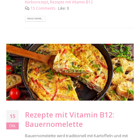
Kürbisrezept
,
Rezepte mit Vitamin B12
15 Comments
Like:
0
READ MORE...
Rezepte mit Vitamin B12:
15
Bauernomelette
Okt.
Bauernomelette wird traditionell mit Kartoffeln und mit