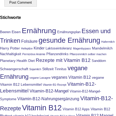
Stichworte
Ernährung
Essen und
Eisen
Beeren
Ernährungsplan
gesunde Ernährung
Trinken
Folsäure
Hafermilch
Kinder
Harry Potter
Mandelmilch
Laktoseintoleranz
Hefepilze
Magenbypass
Nachhaltigkeit
Pflanzendrinks
Perniziöse Anämie
Pflanzenmilch selber machen
Rezepte mit Vitamin B12
Planetary Health Diet
Sanddorn
vegane
Schwangerschaft
Stillzeit
Tinnitus
Sojamilch
Ernährung
veganes Vitamin B12
vegane
vegane Lasagne
Vitamin-B12-
Vitamin B12 Lebensmittel
Vitamin-B1-Rezept
Lebensmittel
Vitamin-B12-Mangel
Vitamin-B12-Mangel-
Vitamin-B12-
Vitamin-B12-Nahrungsergänzung
Symptome
Vitamin B12
Rezepte
Vitamin B12
Vitamin B12 Apps
Vitamin B12 Mangel
Bluttest