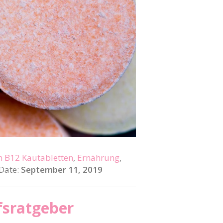
n B12 Kautabletten
,
Ernährung
,
 Date:
September 11, 2019
fsratgeber