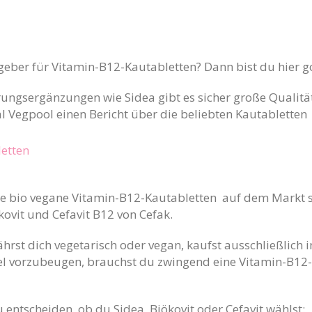
eber für Vitamin-B12-Kautabletten? Dann bist du hier go
ungsergänzungen wie Sidea gibt es sicher große Qualität
l Vegpool einen Bericht über die beliebten Kautabletten 
etten
are bio vegane Vitamin-B12-Kautabletten auf dem Markt s
ovit und Cefavit B12 von Cefak.
rst dich vegetarisch oder vegan, kaufst ausschließlich
l vorzubeugen, brauchst du zwingend eine Vitamin-B12
zu entscheiden, ob du Sidea, Bjökovit oder Cefavit wählst: