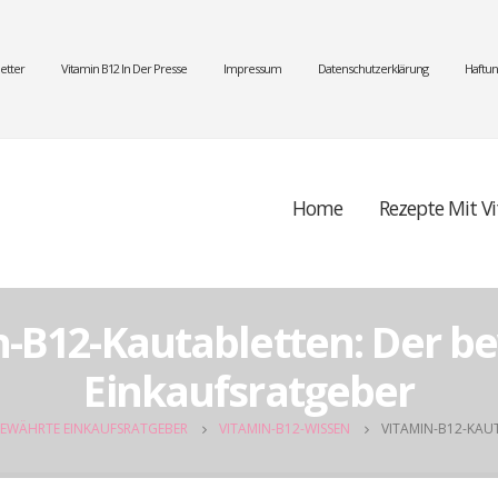
etter
Vitamin B12 In Der Presse
Impressum
Datenschutzerklärung
Haftun
Home
Rezepte Mit V
n-B12-Kautabletten: Der b
Einkaufsratgeber
BEWÄHRTE EINKAUFSRATGEBER
VITAMIN-B12-WISSEN
VITAMIN-B12-KAU