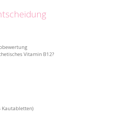
entscheidung
ikobewertung
thetisches Vitamin B12?
 Kautabletten)