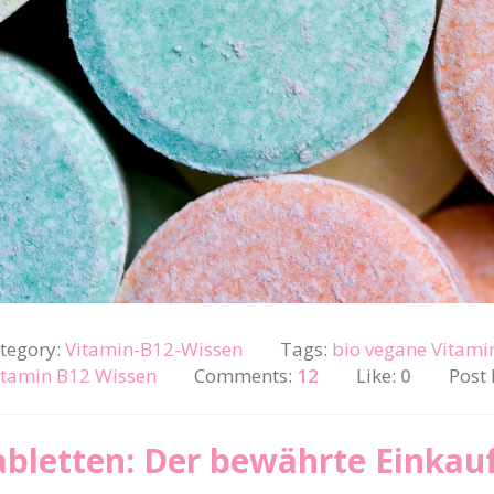
tegory:
Vitamin-B12-Wissen
Tags:
bio vegane Vitami
itamin B12 Wissen
Comments:
12
Like:
0
Post
bletten: Der bewährte Einkau