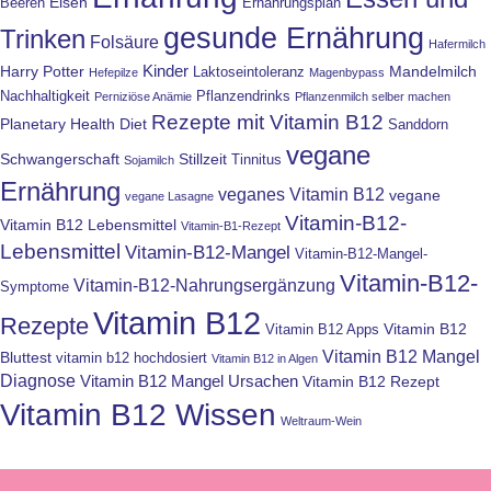
Eisen
Beeren
Ernährungsplan
gesunde Ernährung
Trinken
Folsäure
Hafermilch
Kinder
Harry Potter
Mandelmilch
Laktoseintoleranz
Hefepilze
Magenbypass
Nachhaltigkeit
Pflanzendrinks
Perniziöse Anämie
Pflanzenmilch selber machen
Rezepte mit Vitamin B12
Planetary Health Diet
Sanddorn
vegane
Schwangerschaft
Stillzeit
Tinnitus
Sojamilch
Ernährung
veganes Vitamin B12
vegane
vegane Lasagne
Vitamin-B12-
Vitamin B12 Lebensmittel
Vitamin-B1-Rezept
Lebensmittel
Vitamin-B12-Mangel
Vitamin-B12-Mangel-
Vitamin-B12-
Vitamin-B12-Nahrungsergänzung
Symptome
Vitamin B12
Rezepte
Vitamin B12
Vitamin B12 Apps
Vitamin B12 Mangel
Bluttest
vitamin b12 hochdosiert
Vitamin B12 in Algen
Diagnose
Vitamin B12 Mangel Ursachen
Vitamin B12 Rezept
Vitamin B12 Wissen
Weltraum-Wein